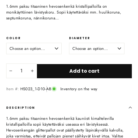
1.6mm paksu titaaninen hevosenkenkä kristallipalloilla on
monikäyttöinen lävistyskoru. Sopii käytettäväksi mm. huulikoruna,
septumkoruna, nännikoruna…
COLOR
DIAMETER
Add to cart
−
+
Item #:
HS023_1-D10-AB
Inventory on the way
DESCRIPTION
1.6mm paksu titaaninen hevosenkenkä kauniisti kimaltelevilla
kristallipalloilla sopii käytettäväksi useassa eri lävistyksessä.
Hevosenkengän glitterpallot ovat päällystetty läpinäkyvällä kalvolla,
joka varmistaa, etteivät pallojen pienet säihkyvät kivet irtoa. Valitse