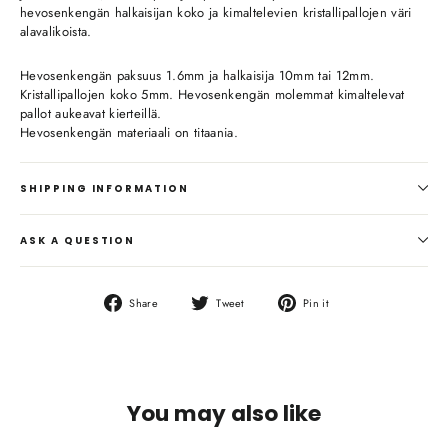
hevosenkengän halkaisijan koko ja kimaltelevien kristallipallojen väri
alavalikoista.
Hevosenkengän paksuus 1.6mm ja halkaisija 10mm tai 12mm.
Kristallipallojen koko 5mm. Hevosenkengän molemmat kimaltelevat
pallot aukeavat kierteillä.
Hevosenkengän materiaali on titaania.
SHIPPING INFORMATION
ASK A QUESTION
Share
Tweet
Pin
Share
Tweet
Pin it
on
on
on
Facebook
Twitter
Pinterest
You may also like