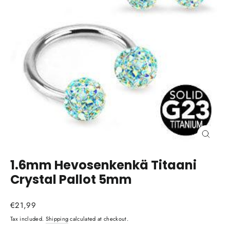
Close
(esc)
1.6mm Hevosenkenkä Titaani
Crystal Pallot 5mm
Regular
€21,99
price
Tax included.
Shipping
calculated at checkout.