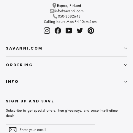
Espoo, Finland
info@savanni.com
050-3582643
Calling hours Mon-Fri 10am-2pm
Instagram
Facebook
YouTube
Twitter
Pinterest
SAVANNI.COM
ORDERING
INFO
SIGN UP AND SAVE
Subscribe to get special offers, free giveaways, and once-in-a-lifetime
deals.
Enter
Subscribe
Subscribe
your