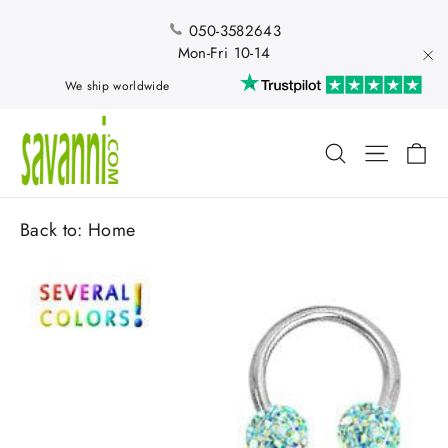
Skip
to
050-3582643
content
Mon-Fri 10-14
"Cl
We ship worldwide
Ca
Search
Site nav
Back to:
Home