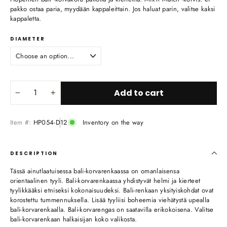
pakko ostaa paria, myydään kappaleittain. Jos haluat parin, valitse kaksi
kappaletta.
DIAMETER
Add to cart
−
+
Item #:
HP054-D12
Inventory on the way
DESCRIPTION
Tässä ainutlaatuisessa bali-korvarenkaassa on omanlaisensa
orientaalinen tyyli. Bali-korvarenkaassa yhdistyvät helmi ja kierteet
tyylikkääksi etniseksi kokonaisuudeksi. Bali-renkaan yksityiskohdat ovat
korostettu tummennuksella. Lisää tyyliisi boheemia viehätystä upealla
bali-korvarenkaalla. Bali-korvarengas on saatavilla erikokoisena. Valitse
bali-korvarenkaan halkaisijan koko valikosta.