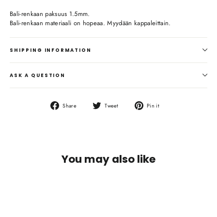
Bali-renkaan paksuus 1.5mm.
Bali-renkaan materiaali on hopeaa. Myydään kappaleittain.
SHIPPING INFORMATION
ASK A QUESTION
Share
Tweet
Pin
Share
Tweet
Pin it
on
on
on
Facebook
Twitter
Pinterest
You may also like