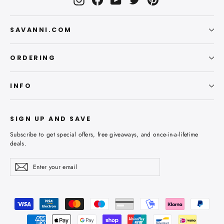
SAVANNI.COM
ORDERING
INFO
SIGN UP AND SAVE
Subscribe to get special offers, free giveaways, and once-in-a-lifetime
deals.
Enter
Subscribe
Subscribe
your
email