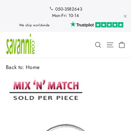
Skip
to
050-3582643
content
Mon-Fri 10-14
"Cl
We ship worldwide
Ca
Search
Site nav
Back to:
Home