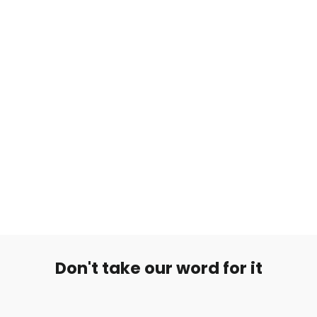
Hopea Bali-Korvarengas Twist of Fall
from €6,99
Don't take our word for it