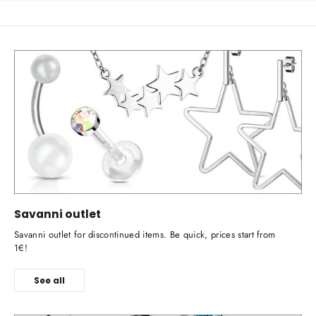
Savanni outlet
Savanni outlet for discontinued items. Be quick, prices start from
1€!
See all