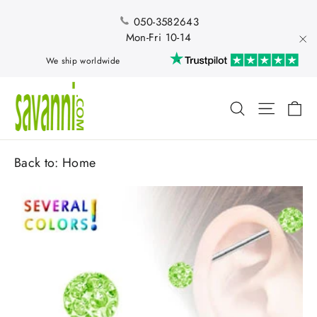
Skip
to
050-3582643
content
Mon-Fri 10-14
"Cl
We ship worldwide
Ca
Search
Site nav
Back to:
Home