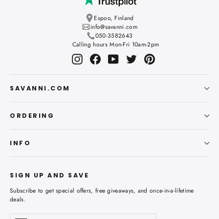
Espoo, Finland
info@savanni.com
050-3582643
Calling hours Mon-Fri 10am-2pm
Instagram
Facebook
YouTube
Twitter
Pinterest
SAVANNI.COM
ORDERING
INFO
SIGN UP AND SAVE
Subscribe to get special offers, free giveaways, and once-in-a-lifetime
deals.
Enter
Subscribe