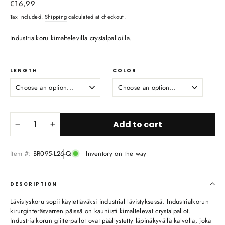
Regular
€16,99
price
Tax included.
Shipping
calculated at checkout.
Industrialkoru kimaltelevilla crystalpalloilla.
LENGTH
COLOR
Add to cart
−
+
Item #:
BR095-L26-Q
Inventory on the way
DESCRIPTION
Lävistyskoru sopii käytettäväksi industrial lävistyksessä. Industrialkorun
kirurginteräsvarren päissä on kauniisti kimaltelevat crystalpallot.
Industrialkorun glitterpallot ovat päällystetty läpinäkyvällä kalvolla, joka