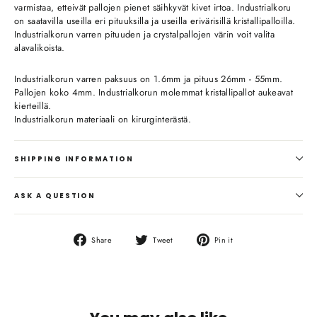
varmistaa, etteivät pallojen pienet säihkyvät kivet irtoa. Industrialkoru
on saatavilla useilla eri pituuksilla ja useilla erivärisillä kristallipalloilla.
Industrialkorun varren pituuden ja crystalpallojen värin voit valita
alavalikoista.
Industrialkorun varren paksuus on 1.6mm ja pituus 26mm - 55mm.
Pallojen koko 4mm. Industrialkorun molemmat kristallipallot aukeavat
kierteillä.
Industrialkorun materiaali on kirurginterästä.
SHIPPING INFORMATION
ASK A QUESTION
Share
Tweet
Pin
Share
Tweet
Pin it
on
on
on
Facebook
Twitter
Pinterest