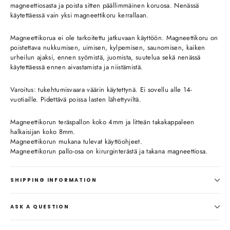
magneettiosasta ja poista sitten päällimmäinen koruosa. Nenässä
käytettäessä vain yksi magneettikoru kerrallaan.
Magneettikorua ei ole tarkoitettu jatkuvaan käyttöön. Magneettikoru on
poistettava nukkumisen, uimisen, kylpemisen, saunomisen, kaiken
urheilun ajaksi, ennen syömistä, juomista, suutelua sekä nenässä
käytettäessä ennen aivastamista ja niistämistä.
Varoitus: tukehtumisvaara väärin käytettynä. Ei sovellu alle 14-
vuotiaille. Pidettävä poissa lasten lähettyviltä.
Magneettikorun teräspallon koko 4mm ja litteän takakappaleen
halkaisijan koko 8mm.
Magneettikorun mukana tulevat käyttöohjeet.
Magneettikorun pallo-osa on kirurginterästä ja takana magneettiosa.
SHIPPING INFORMATION
ASK A QUESTION