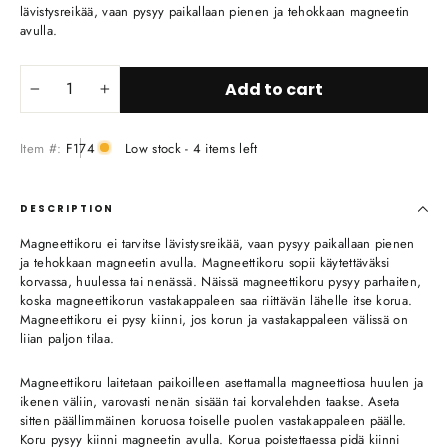
lävistysreikää, vaan pysyy paikallaan pienen ja tehokkaan magneetin
avulla.
Add to cart
−
+
Item #:
F174
Low stock - 4 items left
DESCRIPTION
Magneettikoru ei tarvitse lävistysreikää, vaan pysyy paikallaan pienen
ja tehokkaan magneetin avulla. Magneettikoru sopii käytettäväksi
korvassa, huulessa tai nenässä. Näissä magneettikoru pysyy parhaiten,
koska magneettikorun vastakappaleen saa riittävän lähelle itse korua.
Magneettikoru ei pysy kiinni, jos korun ja vastakappaleen välissä on
liian paljon tilaa.
Magneettikoru laitetaan paikoilleen asettamalla magneettiosa huulen ja
ikenen väliin, varovasti nenän sisään tai korvalehden taakse. Aseta
sitten päällimmäinen koruosa toiselle puolen vastakappaleen päälle.
Koru pysyy kiinni magneetin avulla. Korua poistettaessa pidä kiinni