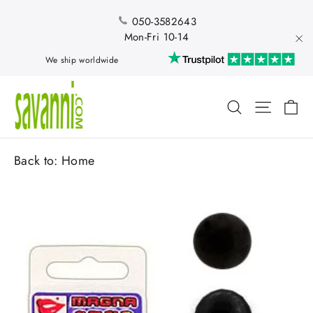
Skip
to
050-3582643
content
Mon-Fri 10-14
"Cl
We ship worldwide
Ca
Search
Site nav
Back to:
Home