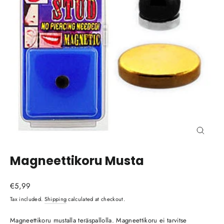
Close
(esc)
Magneettikoru Musta
Regular
€5,99
price
Tax included.
Shipping
calculated at checkout.
Magneettikoru mustalla teräspallolla. Magneettikoru ei tarvitse