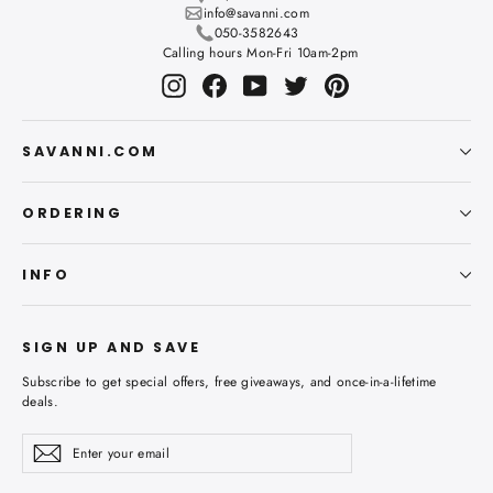
info@savanni.com
050-3582643
Calling hours Mon-Fri 10am-2pm
Instagram
Facebook
YouTube
Twitter
Pinterest
SAVANNI.COM
ORDERING
INFO
SIGN UP AND SAVE
Subscribe to get special offers, free giveaways, and once-in-a-lifetime
deals.
Enter
Subscribe
Subscribe
your
email