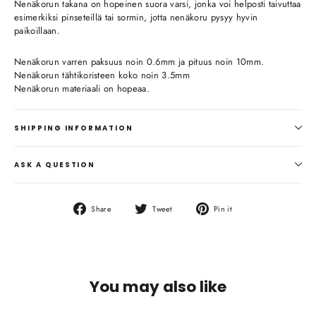
Nenäkorun takana on hopeinen suora varsi, jonka voi helposti taivuttaa
esimerkiksi pinseteillä tai sormin, jotta nenäkoru pysyy hyvin
paikoillaan.
Nenäkorun varren paksuus noin 0.6mm ja pituus noin 10mm.
Nenäkorun tähtikoristeen koko noin 3.5mm
Nenäkorun materiaali on hopeaa.
SHIPPING INFORMATION
ASK A QUESTION
Share
Tweet
Pin
Share
Tweet
Pin it
on
on
on
Facebook
Twitter
Pinterest
You may also like