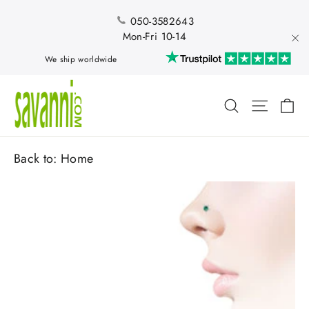
Skip
to
050-3582643
content
Mon-Fri 10-14
"Cl
We ship worldwide
Ca
Search
Site nav
Back to:
Home