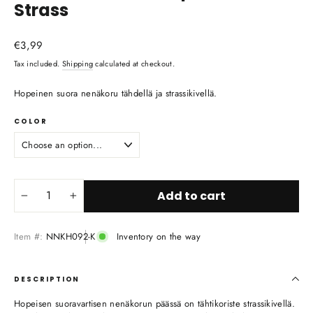
Strass
Regular
€3,99
price
Tax included.
Shipping
calculated at checkout.
Hopeinen suora nenäkoru tähdellä ja strassikivellä.
COLOR
Add to cart
−
+
Item #:
NNKH092-K
Inventory on the way
DESCRIPTION
Hopeisen suoravartisen nenäkorun päässä on tähtikoriste strassikivellä.