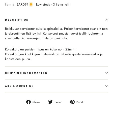
Item #:
EAR099
Low stock - 3 items left
DESCRIPTION
Roikkuvat korvakorut puisilla spiraaleilla. Puiset korvakorut ovat etninen
ja eksoottinen lisä tyyliisi. Korvakorut puusta tuovat tyyliin boheemia
vivahdetta. Korvakorujen hinta on parihinta.
Korvakorujen puisten riipusten koko noin 22mm.
Korvakorujen koukkujen materiaali on nikkelivapaata korumetallia ja
koristeiden puuta.
SHIPPING INFORMATION
ASK A QUESTION
Share
Tweet
Pin
Share
Tweet
Pin it
on
on
on
Facebook
Twitter
Pinterest