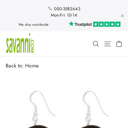
Skip
to
050-3582643
content
Mon-Fri 10-14
"Cl
We ship worldwide
Ca
Search
Site nav
Back to:
Home