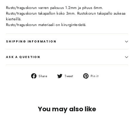
Rusto/traguskorun varren paksuus 1.2mm ja pituus 6mm.
Rusto/traguskorun takapallon koko 3mm. Rustokorun takapallo aukeaa
kierteillä.
Rusto/traguskorun materiaali on kirurginterästä.
SHIPPING INFORMATION
ASK A QUESTION
Share
Tweet
Pin
Share
Tweet
Pin it
on
on
on
Facebook
Twitter
Pinterest
You may also like