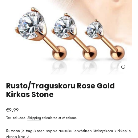
Close
(esc)
Rusto/Traguskoru Rose Gold
Kirkas Stone
Regular
€9,99
price
Tax included.
Shipping
calculated at checkout.
Rustoon ja tragukseen sopiva ruusukullanvärinen lävistyskoru kirkkaalla
zircon kivellä.