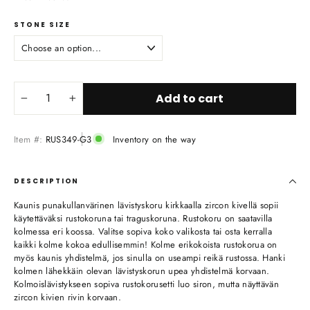
STONE SIZE
Add to cart
−
+
Item #:
RUS349-G3
Inventory on the way
DESCRIPTION
Kaunis punakullanvärinen lävistyskoru kirkkaalla zircon kivellä sopii
käytettäväksi rustokoruna tai traguskoruna. Rustokoru on saatavilla
kolmessa eri koossa. Valitse sopiva koko valikosta tai osta kerralla
kaikki kolme kokoa edullisemmin! Kolme erikokoista rustokorua on
myös kaunis yhdistelmä, jos sinulla on useampi reikä rustossa. Hanki
kolmen lähekkäin olevan lävistyskorun upea yhdistelmä korvaan.
Kolmoislävistykseen sopiva rustokorusetti luo siron, mutta näyttävän
zircon kivien rivin korvaan.