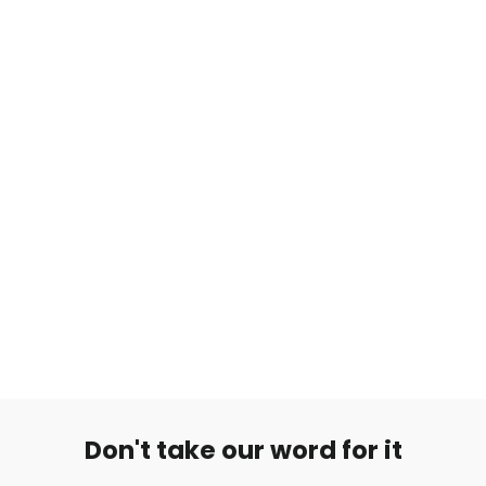
Rusto/Traguskoru Rose Gold Kirkas Stone
from €9,99
Don't take our word for it