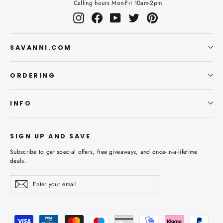
Calling hours Mon-Fri 10am-2pm
Instagram
Facebook
YouTube
Twitter
Pinterest
SAVANNI.COM
ORDERING
INFO
SIGN UP AND SAVE
Subscribe to get special offers, free giveaways, and once-in-a-lifetime
deals.
Enter
Subscribe
Subscribe
your
email