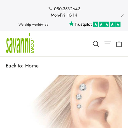
Skip
to
050-3582643
content
Mon-Fri 10-14
"Cl
We ship worldwide
Ca
Search
Site nav
Back to:
Home