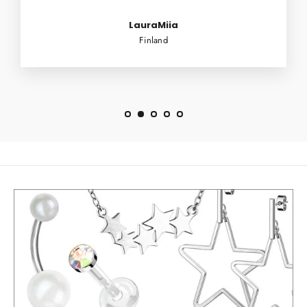
LauraMiia
Finland