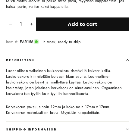
Mix'n'Match -korvis: ei pakko ostaa paria, myydään kappaleittain. Jos
haluat parin, valitse kaksi kappaletta.
Add to cart
−
+
Item #:
EAR156
In stock, ready to ship
DESCRIPTION
Luonnollisen valkoinen luukorvakoru risteävillä kaiverruksilla.
Luukorvakoru kiinnitetään korvaan tikun avulla. Luonnollinen
luukorvakoru on kevyt ja miellyttävä käyttää. Luukorvakoru on
käsintehty, joten jokainen korvakoru on ainutlaatuinen. Orgaaninen
korvakoru tuo tyyliin kuin tyylliin luonnollisuutta.
Korvakorun paksuus noin 12mm ja koko noin 17mm x 17mm.
Korvakorun materiaali on luuta. Myydään kappaleittain.
SHIPPING INFORMATION