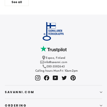
See all
Espoo, Finland
info@savanni.com
050-3582643
Calling hours Mon-Fri 10am-2pm
Instagram
Facebook
YouTube
Twitter
Pinterest
SAVANNI.COM
ORDERING