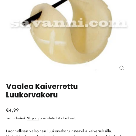
Close
(esc)
Vaalea Kaiverrettu
Luukorvakoru
Regular
€4,99
price
Tax included.
Shipping
calculated at checkout.
Luonnollisen valkoinen luukorvakoru risteävillä kaiverruksilla.