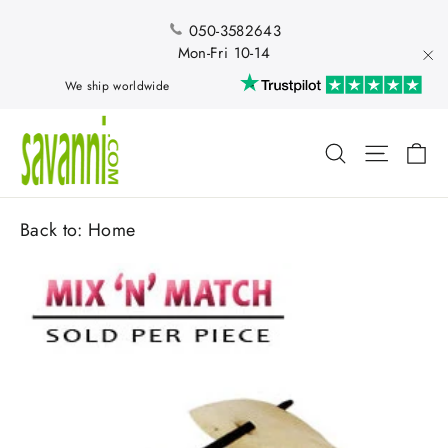
Skip
to
050-3582643
content
Mon-Fri 10-14
"Cl
We ship worldwide
Ca
Search
Site nav
Back to:
Home